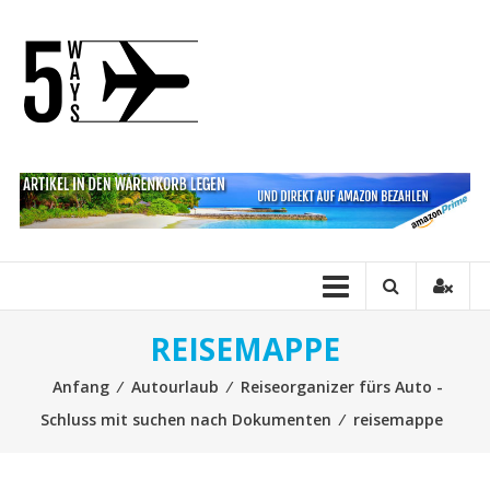
Direkt zum Inhalt
FiveWays
REISEMAPPE
Anfang
⁄
Autourlaub
⁄
Reiseorganizer fürs Auto -
Schluss mit suchen nach Dokumenten
⁄
reisemappe