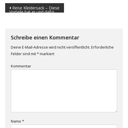
Beitrags-Navigation
Reise Kleidersack – Diese
Vorteile hat er und dafür
kannst du ihn nutzen +
Kaufberatung
Schreibe einen Kommentar
Deine E-Mail-Adresse wird nicht veröffentlicht.
Erforderliche
Felder sind mit
*
markiert
Kommentar
Name
*